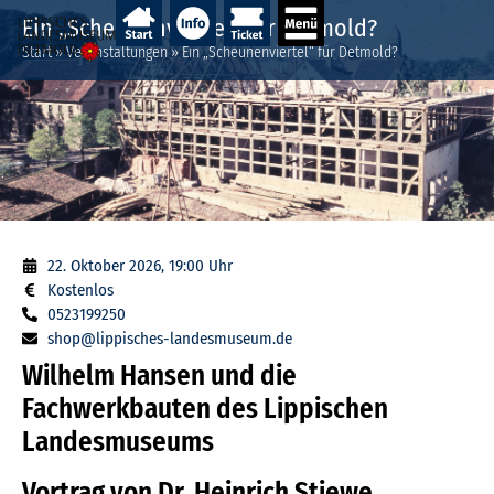
Ein „Scheunenviertel“ für Detmold?
Start
»
Veranstaltungen
»
Ein „Scheunenviertel“ für Detmold?
22. Oktober 2026, 19:00 Uhr
Kostenlos
0523199250
shop@lippisches-landesmuseum.de
Wilhelm Hansen und die
Fachwerkbauten des Lippischen
Landesmuseums
Vortrag von Dr. Heinrich Stiewe