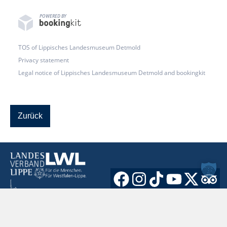
POWERED BY
TOS of Lippisches Landesmuseum Detmold
Privacy statement
Legal notice of Lippisches Landesmuseum Detmold and bookingkit