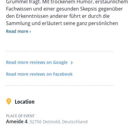
Grummel fragt. Mit trockenem Humor, erstaunlichem
Fachwissen und einer gesunden Skepsis gegenüber
den Erkenntnissen anderer führt er durch die
Sammlung und erläutert seine ganz persönlichen
Favoriten.
Read more ›
„Eigentlich sollte ich meine Zeit wichtigeren Dingen
widmen. Dennoch habe ich mich zu dieser Führung
bereit erklärt. Betrachten Sie sie als einen
Read more reviews on Google
bescheidenen Versuch, den Bildungsstand der
Allgemeinheit geringfügig anzuheben“, sagt Dr. h. c.
Read more reviews on Facebook
Gustav Grummel.
Eine Führung für alle, die Geschichte mögen, Humor
schätzen und damit leben können, gelegentlich von
Location
einem selbsternannten Experten korrigiert zu
werden.
PLACE OF EVENT
Ameide 4
, 32756 Detmold, Deutschland