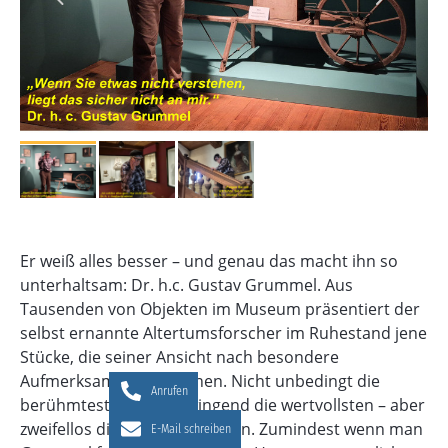
Er weiß alles besser – und genau das macht ihn so
unterhaltsam: Dr. h.c. Gustav Grummel. Aus
Tausenden von Objekten im Museum präsentiert der
selbst ernannte Altertumsforscher im Ruhestand jene
Stücke, die seiner Ansicht nach besondere
Aufmerksamkeit verdienen. Nicht unbedingt die
Anrufen
berühmtesten, nicht zwingend die wertvollsten – aber
zweifellos die interessantesten. Zumindest wenn man
E-Mail schreiben